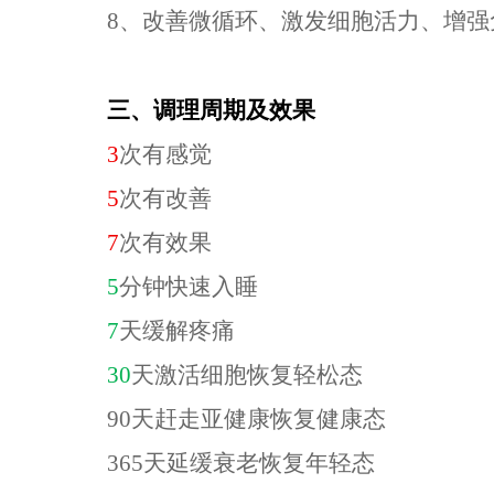
8
、改善微循环
、
激发细胞活力
、
增强
三、调理周期及效果
3
次有感觉
5
次有改善
7
次有效果
5
分钟快速入睡
7
天缓解疼痛
30
天激活细胞恢复轻松态
90
天赶走亚健康恢复健康态
365
天延缓衰老恢复年轻态