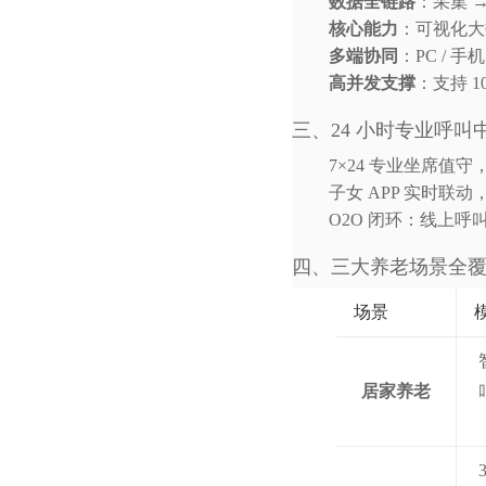
数据全链路
：采集 →
核心能力
：可视化大
多端协同
：PC / 手机
高并发支撑
：支持 1
三、24 小时专业呼叫
7×24 专业坐席
子女 APP 实时联
O2O 闭环：线上呼叫
四、三大养老场景全
场景
居家养老