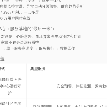
 存储 → 管理 → 分析 → 应用一体化
数据监控大屏、异常自动分级预警、健康趋势分析
 / iPad / 电视，一云多屏
00 万用户同时在线
中心（服务落地的"最后一米"）
值守，对跌倒、心脏意外、血压异常等主动预防和处置
动，家属不在身边远程看护
 → 线下服务商调度 → 服务执行 → 数据回传
覆盖
模式
典型服务
智能终端 + 呼
叫中心远程守
安全预警、体征监测、紧急救
护
36龄社区养老
亚健康调理、中医康复、七助上门服务（助浴/洁