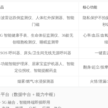
产品
核心功能
米波雷达跌倒监测仪、人体红外探测器、智能
隐私保护不拍
门磁
秒
4G 智能健康手表、生命体征监测仪、36龄无
心率/血压/血
创细胞检测仪、睡眠监测带
SOS 呼叫器、床头/卫生间无线无源呼叫器
一键直
多功能智能护理床、居家宝监护机器人、智能
翻身/起立/按
定位拐杖、智能提醒药盒
烟雾/燃气/水浸探测器
火情/泄漏
 云平台（数据中台 + 能力中枢）
AI + 5G 融合，智能终端即插即用