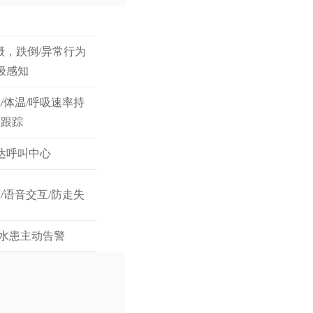
摄，跌倒/异常行为
级感知
氧/体温/呼吸速率持
续跟踪
达呼叫中心
摩/语音交互/防走失
/水患主动告警