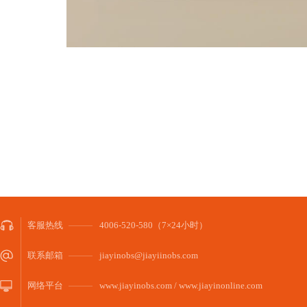
客服热线
4006-520-580（7×24小时）
联系邮箱
jiayinobs@jiayiinobs.com
网络平台
www.jiayinobs.com / www.jiayinonline.com